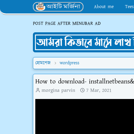
About me
Tees
POST PAGE AFTER MENUBAR AD
হোমপেজ
wordpress
How to download- installnetbeans
morgina parvin
7 Mar, 2021