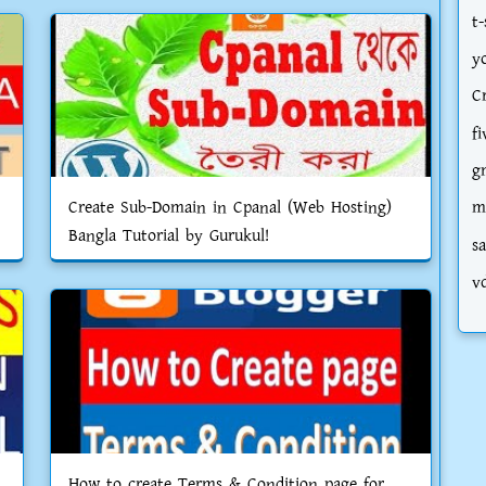
t-
y
C
fi
g
Create Sub-Domain in Cpanal (Web Hosting)
m
Bangla Tutorial by Gurukul!
s
v
How to create Terms & Condition page for