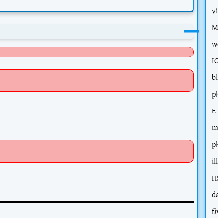
v
M
w
I
b
p
E
m
p
il
H
d
fi