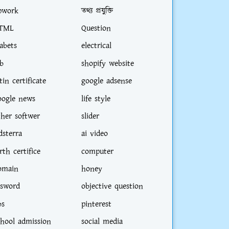
pwork
তথ্য প্রযুক্তি
TML
Question
iabets
electrical
ob
shopify website
tin certificate
google adsense
oogle news
life style
ther softwer
slider
dsterra
ai video
rth certifice
computer
omain
honey
sword
objective question
bs
pinterest
chool admission
social media