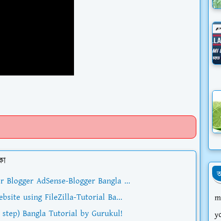
কা
আ
 Blogger AdSense-Blogger Bangla ...
ite using FileZilla-Tutorial Ba...
m
step) Bangla Tutorial by Gurukul!
y