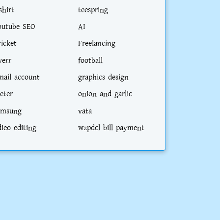
shirt
teespring
outube SEO
AI
ricket
Freelancing
verr
football
mail account
graphics design
eter
onion and garlic
amsung
vata
dieo editing
wzpdcl bill payment