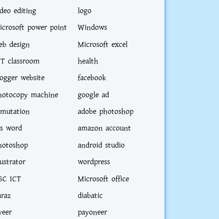
ideo editing
logo
icrosoft power point
Windows
eb design
Microsoft excel
CT classroom
health
logger website
facebook
hotocopy machine
google ad
-mutation
adobe photoshop
s word
amazon account
hotoshop
android studio
lustrator
wordpress
SC ICT
Microsoft office
araz
diabatic
veer
payoneer