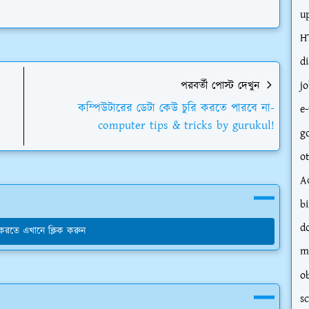
u
H
d
পরবর্তী পোস্ট দেখুন
j
কম্পিউটারের ডেটা কেউ চুরি করতে পারবে না-
e-
computer tips & tricks by gurukul!
g
o
A
bi
d
য করতে এখানে ক্লিক করুন
m
o
s