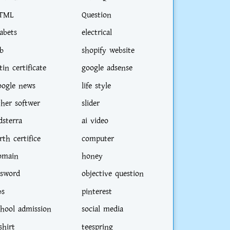
TML
Question
iabets
electrical
ob
shopify website
tin certificate
google adsense
oogle news
life style
ther softwer
slider
dsterra
ai video
rth certifice
computer
omain
honey
sword
objective question
bs
pinterest
chool admission
social media
shirt
teespring