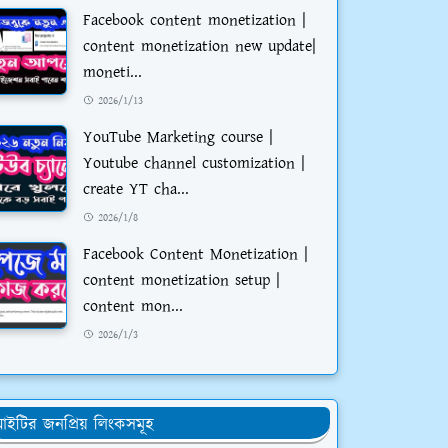
Facebook content monetization |
content monetization new update|
moneti...
2026/1/13
YouTube Marketing course |
Youtube channel customization |
create YT cha...
2026/1/8
Facebook Content Monetization |
content monetization setup |
content mon...
2026/1/3
ইটির জনপ্রিয় লিংকসমূহ