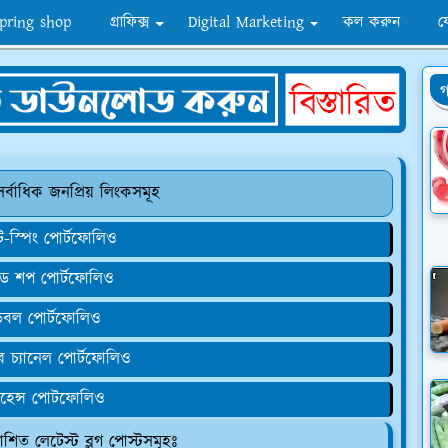
pring shop
গ্রাফিক্স
Digital Marketing
কল করুন
য
গ
সর্বাধিক জনপ্রিয় লিংকসমূহ
-স্পিং পোর্টফোলিও
িড শপ পোর্টফোলিও
িবল পোর্টফোলিও
ব চ্যানেল পোর্টফোলিও
িহেন্স পোটফোলিও
াশিত লেটেস্ট ব্লগ পোস্টসমূহঃ