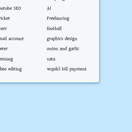
outube SEO
AI
ricket
Freelancing
verr
football
mail account
graphics design
eter
onion and garlic
amsung
vata
dieo editing
wzpdcl bill payment