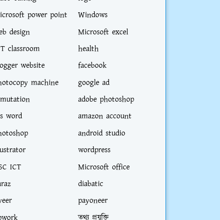
icrosoft power point
Windows
eb design
Microsoft excel
CT classroom
health
logger website
facebook
hotocopy machine
google ad
-mutation
adobe photoshop
s word
amazon account
hotoshop
android studio
lustrator
wordpress
SC ICT
Microsoft office
araz
diabatic
veer
payoneer
pwork
তথ্য প্রযুক্তি