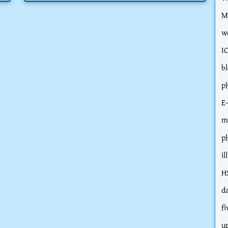
M
w
I
b
p
E
m
p
il
H
d
fi
u