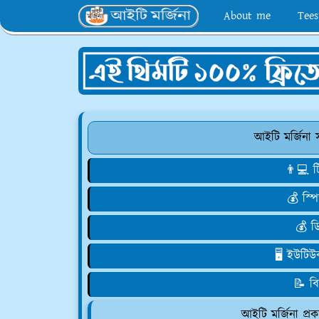
About me
Tees
আইটি মর্জিনা 
👨💻 টি
💰 স্প
💰 ড
🖥️ ইউটিউ
📝 ব
আইটি মর্জিনা প্রক