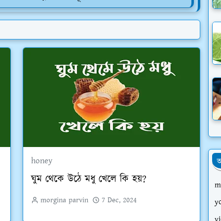
honey
আ
ঘুম থেকে উঠে মধু খেলে কি হয়?
m
morgina parvin
7 Dec, 2024
y
v