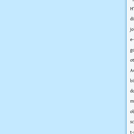
H
d
j
e-
g
o
A
bi
d
m
o
s
t-