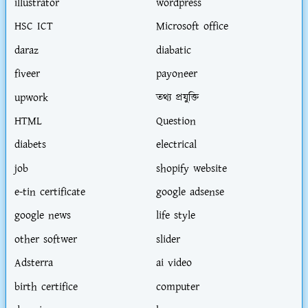
illustrator
wordpress
HSC ICT
Microsoft office
daraz
diabatic
fiveer
payoneer
upwork
তথ্য প্রযুক্তি
HTML
Question
diabets
electrical
job
shopify website
e-tin certificate
google adsense
google news
life style
other softwer
slider
Adsterra
ai video
birth certifice
computer