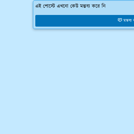
এই পোস্টে এখনো কেউ মন্তব্য করে নি
মন্তব্