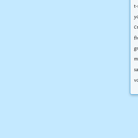
t-
y
C
fi
g
m
s
v