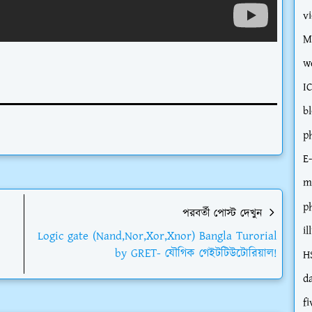
v
M
w
I
b
p
E
m
p
পরবর্তী পোস্ট দেখুন
il
Logic gate (Nand,Nor,Xor,Xnor) Bangla Turorial
by GRET- যৌগিক গেইটটিউটোরিয়াল!
H
d
fi