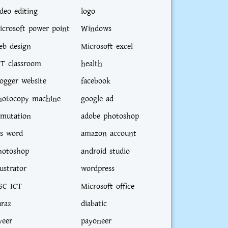
ideo editing
logo
icrosoft power point
Windows
eb design
Microsoft excel
CT classroom
health
logger website
facebook
hotocopy machine
google ad
-mutation
adobe photoshop
s word
amazon account
hotoshop
android studio
lustrator
wordpress
SC ICT
Microsoft office
araz
diabatic
veer
payoneer