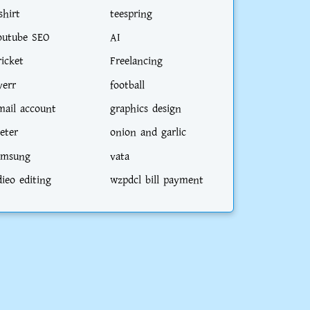
shirt
teespring
outube SEO
AI
ricket
Freelancing
verr
football
mail account
graphics design
eter
onion and garlic
amsung
vata
dieo editing
wzpdcl bill payment