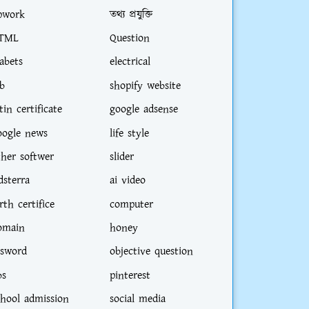
pwork
তথ্য প্রযুক্তি
TML
Question
iabets
electrical
ob
shopify website
tin certificate
google adsense
oogle news
life style
ther softwer
slider
dsterra
ai video
rth certifice
computer
omain
honey
sword
objective question
bs
pinterest
chool admission
social media