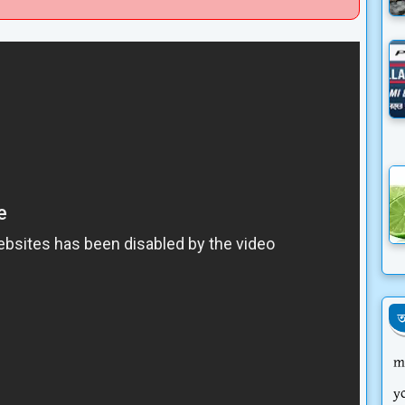
আ
m
y