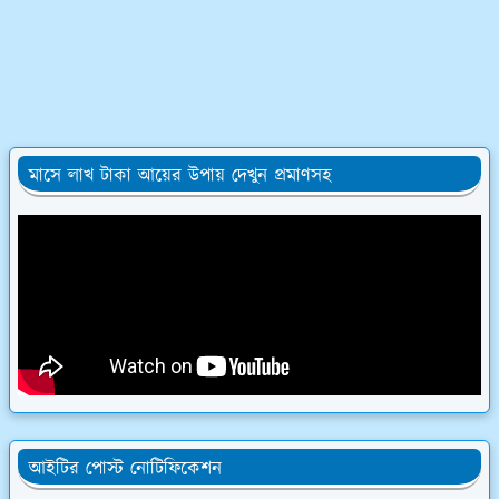
মাসে লাখ টাকা আয়ের উপায় দেখুন প্রমাণসহ
আইটির পোস্ট নোটিফিকেশন