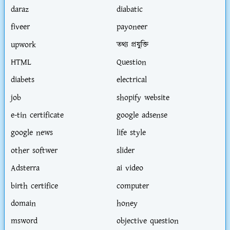
daraz
diabatic
fiveer
payoneer
upwork
তথ্য প্রযুক্তি
HTML
Question
diabets
electrical
job
shopify website
e-tin certificate
google adsense
google news
life style
other softwer
slider
Adsterra
ai video
birth certifice
computer
domain
honey
msword
objective question