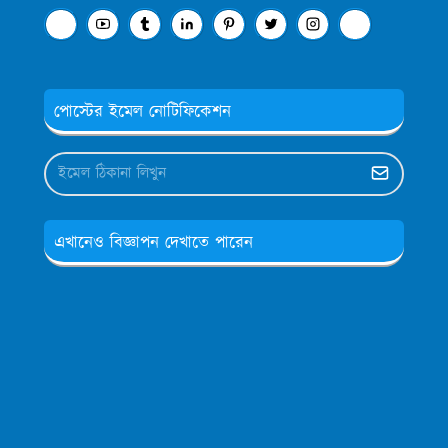
পোস্টের ইমেল নোটিফিকেশন
এখানেও বিজ্ঞাপন দেখাতে পারেন