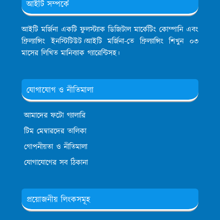
আইটি সম্পর্কে
আইটি মর্জিনা একটি ফুলস্ট্যাক ডিজিটাল মার্কেটিং কোম্পানি এবং
ফ্রিল্যান্সিং ইনস্টিটিউট।আইটি মর্জিনা-তে ফ্রিল্যান্সিং শিখুন ০৩
মাসের লিখিত মানিব্যাক গ্যারেন্টিসহ।
যোগাযোগ ও নীতিমালা
আমাদের ফটো গ্যালারি
টিম মেম্বারদের তালিকা
গোপনীয়তা ও নীতিমালা
যোগাযোগের সব ঠিকানা
প্রয়োজনীয় লিংকসমূহ