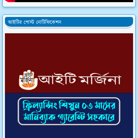
আইটির পোস্ট নোটিফিকেশন