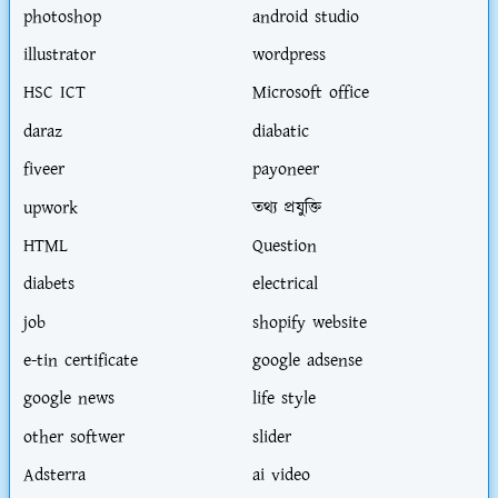
photoshop
android studio
illustrator
wordpress
HSC ICT
Microsoft office
daraz
diabatic
fiveer
payoneer
upwork
তথ্য প্রযুক্তি
HTML
Question
diabets
electrical
job
shopify website
e-tin certificate
google adsense
google news
life style
other softwer
slider
Adsterra
ai video