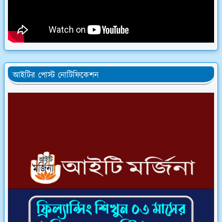
আইটির পোস্ট নোটিফিকেশন