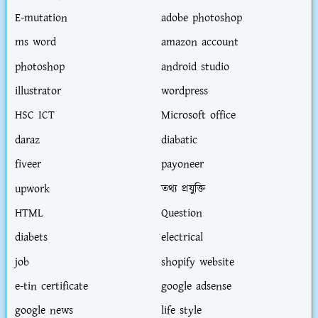
E-mutation
adobe photoshop
ms word
amazon account
photoshop
android studio
illustrator
wordpress
HSC ICT
Microsoft office
daraz
diabatic
fiveer
payoneer
upwork
তথ্য প্রযুক্তি
HTML
Question
diabets
electrical
job
shopify website
e-tin certificate
google adsense
google news
life style