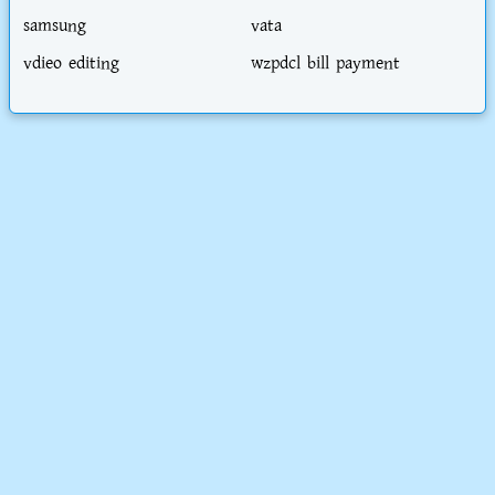
samsung
vata
vdieo editing
wzpdcl bill payment