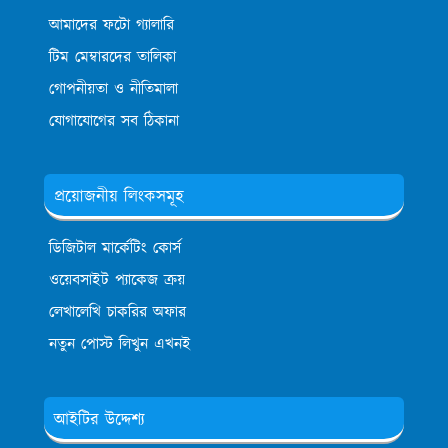
আমাদের ফটো গ্যালারি
টিম মেম্বারদের তালিকা
গোপনীয়তা ও নীতিমালা
যোগাযোগের সব ঠিকানা
প্রয়োজনীয় লিংকসমূহ
ডিজিটাল মার্কেটিং কোর্স
ওয়েবসাইট প্যাকেজ ক্রয়
লেখালেখি চাকরির অফার
নতুন পোস্ট লিখুন এখনই
আইটির উদ্দেশ্য