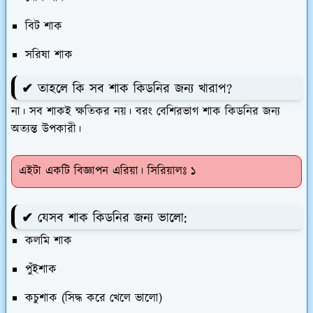
বিট শাক
সরিষা শাক
✔ তাহলে কি সব শাক কিডনির জন্য খারাপ?
না। সব শাকই ক্ষতিকর নয়। বরং বেশিরভাগ শাক কিডনির জন্য
অত্যন্ত উপকারী।
এইটা একটি বিজ্ঞাপন এরিয়া। সিরিয়ালঃ ১
✔ যেসব শাক কিডনির জন্য ভালো:
কলমি শাক
পুঁইশাক
কচুশাক (সিদ্ধ করে খেলে ভালো)