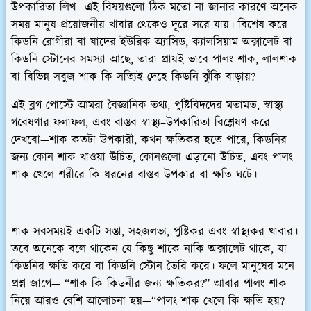
উপকারিতা লিখ
—এই বিষয়গুলো ঠিক মতো না জানার কারণে অনেক
সময় মানুষ প্রয়োজনীয় খাবার থেকেও দূরে সরে যায়। বিশেষ করে
কিডনি রোগীরা বা যাদের ইউরিক অ্যাসিড, ক্যালসিয়াম অক্সালেট বা
কিডনি স্টোনের সমস্যা আছে, তারা প্রায়ই ভাবে পালং শাক, লালশাক
বা বিভিন্ন সবুজ শাক কি সত্যিই দেহে কিডনি ঝুঁকি বাড়ায়?
এই ব্লগ পোস্টে আমরা বৈজ্ঞানিক তথ্য, পুষ্টিবিদদের মতামত, স্বাস্থ্য–
গবেষণার ফলাফল, এবং বাস্তব স্বাস্থ্য–উপকারিতা বিশ্লেষণ করে
দেখবো—শাক কতটা উপকারী, কখন ক্ষতিকর হতে পারে, কিডনির
জন্য কোন শাক খাওয়া উচিত, কোনগুলো এড়ানো উচিত, এবং পালং
শাক খেলে শরীরে কি ধরনের বাস্তব উপকার বা ক্ষতি ঘটে।
শাক সবসময়ই একটি সস্তা, সহজলভ্য, পুষ্টিকর এবং স্বাস্থ্যকর খাবার।
তবে অনেকে বলে থাকেন যে কিছু শাকে নাকি অক্সালেট থাকে, যা
কিডনির ক্ষতি করে বা কিডনি স্টোন তৈরি করে। ফলে মানুষের মনে
প্রশ্ন জাগে—
“শাক কি কিডনীর জন্য ক্ষতিকর?”
আবার পালং শাক
নিয়ে আরও বেশি আলোচনা হয়—
“পালং শাক খেলে কি ক্ষতি হয়?