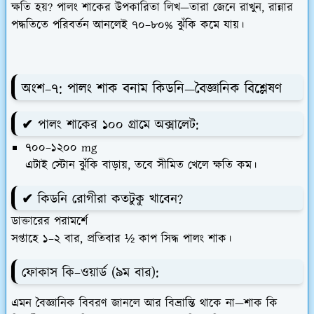
ক্ষতি হয়? পালং শাকের উপকারিতা লিখ
—তারা জেনে রাখুন, রান্নার
পদ্ধতিতে পরিবর্তন আনলেই ৭০–৮০% ঝুঁকি কমে যায়।
অংশ–৭:
পালং শাক বনাম কিডনি—বৈজ্ঞানিক বিশ্লেষণ
✔ পালং শাকের ১০০ গ্রামে অক্সালেট:
৭০০–১২০০ mg
এটাই স্টোন ঝুঁকি বাড়ায়, তবে সীমিত খেলে ক্ষতি কম।
✔ কিডনি রোগীরা কতটুকু খাবেন?
ডাক্তারের পরামর্শে
সপ্তাহে ১–২ বার, প্রতিবার ½ কাপ সিদ্ধ পালং শাক।
ফোকাস কি–ওয়ার্ড (৯ম বার):
এমন বৈজ্ঞানিক বিবরণ জানলে আর বিভ্রান্তি থাকে না—
শাক কি