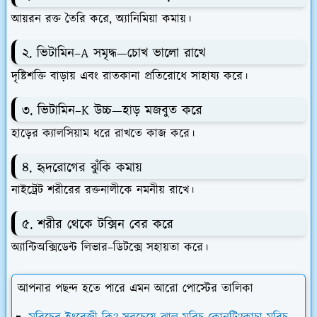
আয়রন রক্ত তৈরি করে, অ্যানিমিয়া কমায়।
২. ভিটামিন–A সমৃদ্ধ—চোখ ভালো রাখে
দৃষ্টিশক্তি বাড়ায় এবং রাতকানা প্রতিরোধে সাহায্য করে।
৩. ভিটামিন–K উচ্চ—হাড় মজবুত করে
হাড়ের ক্যালসিয়াম ধরে রাখতে কাজ করে।
৪. হৃদরোগের ঝুঁকি কমায়
নাইট্রেট শরীরের রক্তনালীকে নমনীয় রাখে।
৫. শরীর থেকে টক্সিন বের করে
অ্যান্টিঅক্সিডেন্ট লিভার–ডিটক্সে সহায়তা করে।
আপনার পছন্দ হতে পারে এমন আরো পোস্টের তালিকা