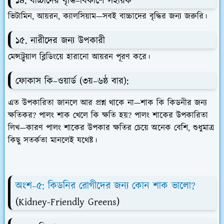
১৪. বাচ্চাদের বৃদ্ধি–বিকাশে সহায়ক
ভিটামিন, আয়রন, ক্যালসিয়াম—সবই বাচ্চাদের বৃদ্ধির জন্য জরুরি।
১৫. নারীদের জন্য উপকারী
মেন্সট্রুয়াল ব্লিডিংয়ে হারানো আয়রন পূরণ করে।
ফোকাস কি–ওয়ার্ড (৩য়–৬ষ্ঠ বার):
এত উপকারিতা জানলে আর প্রশ্ন থাকে না—
শাক কি কিডনীর জন্য
ক্ষতিকর? পালং শাক খেলে কি ক্ষতি হয়? পালং শাকের উপকারিতা
লিখ
—কারণ পালং শাকের উপকার ক্ষতির চেয়ে অনেক বেশি, শুধুমাত্র
কিছু সতর্কতা মানলেই যথেষ্ট।
অংশ–৫:
কিডনির রোগীদের জন্য কোন শাক ভালো?
(Kidney-Friendly Greens)