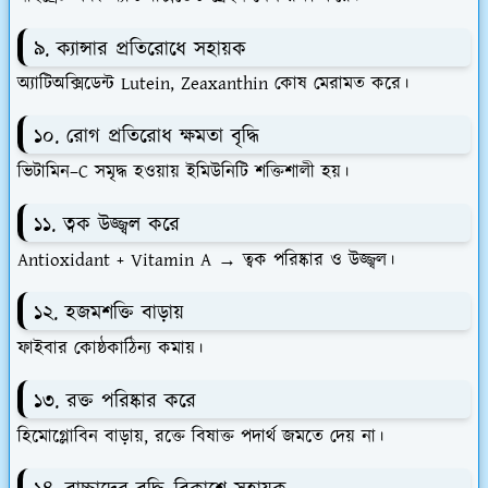
৯. ক্যান্সার প্রতিরোধে সহায়ক
অ্যাটিঅক্সিডেন্ট Lutein, Zeaxanthin কোষ মেরামত করে।
১০. রোগ প্রতিরোধ ক্ষমতা বৃদ্ধি
ভিটামিন–C সমৃদ্ধ হওয়ায় ইমিউনিটি শক্তিশালী হয়।
১১. ত্বক উজ্জ্বল করে
Antioxidant + Vitamin A → ত্বক পরিষ্কার ও উজ্জ্বল।
১২. হজমশক্তি বাড়ায়
ফাইবার কোষ্ঠকাঠিন্য কমায়।
১৩. রক্ত পরিষ্কার করে
হিমোগ্লোবিন বাড়ায়, রক্তে বিষাক্ত পদার্থ জমতে দেয় না।