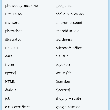
photocopy machine
google ad
E-mutation
adobe photoshop
ms word
amazon account
photoshop
android studio
illustrator
wordpress
HSC ICT
Microsoft office
daraz
diabatic
fiveer
payoneer
upwork
তথ্য প্রযুক্তি
HTML
Question
diabets
electrical
job
shopify website
e-tin certificate
google adsense