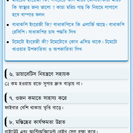
মরিচের ইংরেজী কি? সবচেয়ে ঝাল মরিচ কোনটি?কাচা মরিচ
কি স্বাস্থ্যর জন্য ভালো ? কাচা মরিচ গাছ কি নিয়মে লাগালে
হবে বাম্পার ফলন
বাধাকপি ইংরেজী কি? বাধাকপিতে কি এলার্জি আছে। বাধাকপি
রেসিপি। বাধাকপির চাষ পদ্ধতি লিখ
টমেটো ইংরেজী কী? টমেটোতে কোন এসিড থাকে। টমেটো
খাওয়ার উপকারিতা ও অপকারিতা লিখ
৬. ডায়াবেটিস নিয়ন্ত্রণে সহায়ক
GI কম হওয়ায় রক্তে সুগার দ্রুত বাড়ায় না।
৭. ওজন কমাতে সাহায্য করে
ফাইবার বেশি থাকায় তৃপ্তি বাড়ে।
৮. মস্তিষ্কের কার্যক্ষমতা উন্নত
নাইট্রেট এবং অ্যন্টিঅক্সিডেন্ট ব্রেইন সেল রক্ষা করে।