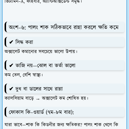
ভিটামিন–A, ফাইবার, অ্যান্টিঅক্সিডেন্ট সমৃদ্ধ।
অংশ–৬:
পালং শাক সঠিকভাবে রান্না করলে ক্ষতি কমে
✔ সিদ্ধ করা
অক্সালেট কমানোর সবচেয়ে ভালো উপায়।
✔ ভাজি নয়—ঝোল বা ভর্তা ভালো
কম তেল, বেশি স্বাস্থ্য।
✔ দুধ বা ডালের সাথে রান্না
ক্যালসিয়াম বাড়ে → অক্সালেট কম শোষিত হয়।
ফোকাস কি–ওয়ার্ড (৭ম–৮ম বার):
যারা ভাবে—
শাক কি কিডনীর জন্য ক্ষতিকর? পালং শাক খেলে কি