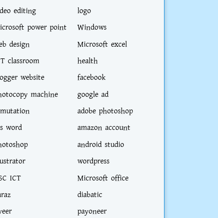
ideo editing
logo
icrosoft power point
Windows
eb design
Microsoft excel
CT classroom
health
logger website
facebook
hotocopy machine
google ad
-mutation
adobe photoshop
s word
amazon account
hotoshop
android studio
lustrator
wordpress
SC ICT
Microsoft office
araz
diabatic
veer
payoneer