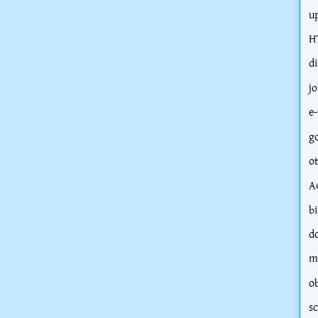
u
H
d
j
e-
g
o
A
bi
d
m
o
s