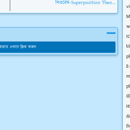
থিওরেম-Superposition Theo...
v
M
w
I
b
য করতে এখানে ক্লিক করুন
p
E
m
p
il
H
d
fi