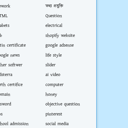
pwork
তথ্য প্রযুক্তি
TML
Question
iabets
electrical
ob
shopify website
tin certificate
google adsense
oogle news
life style
ther softwer
slider
dsterra
ai video
rth certifice
computer
omain
honey
sword
objective question
bs
pinterest
chool admission
social media