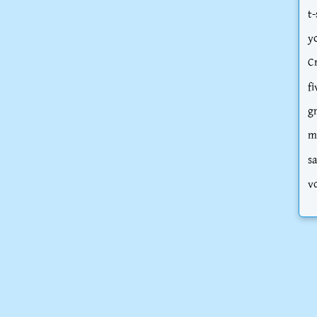
t-
y
C
fi
g
m
s
v