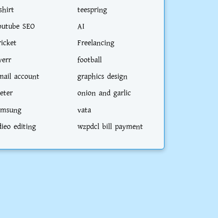
shirt
teespring
outube SEO
AI
ricket
Freelancing
verr
football
mail account
graphics design
eter
onion and garlic
amsung
vata
dieo editing
wzpdcl bill payment