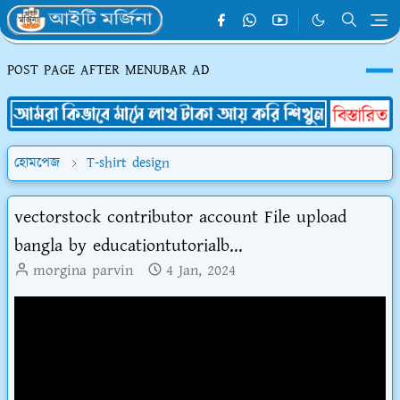
POST PAGE AFTER MENUBAR AD
হোমপেজ
T-shirt design
vectorstock contributor account File upload
bangla by educationtutorialb...
morgina parvin
4 Jan, 2024