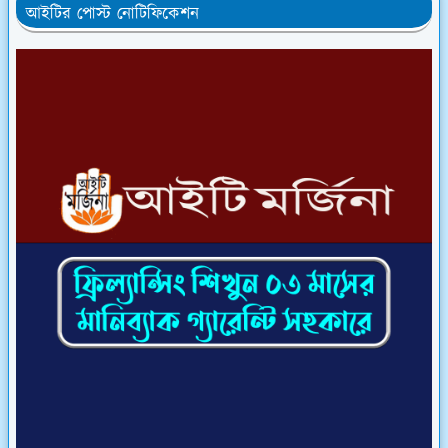
আইটির পোস্ট নোটিফিকেশন