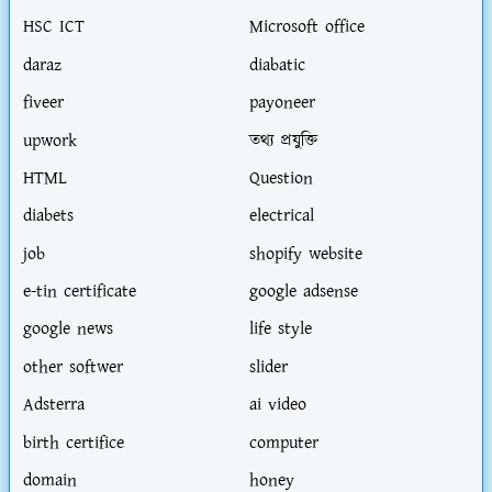
HSC ICT
Microsoft office
daraz
diabatic
fiveer
payoneer
upwork
তথ্য প্রযুক্তি
HTML
Question
diabets
electrical
job
shopify website
e-tin certificate
google adsense
google news
life style
other softwer
slider
Adsterra
ai video
birth certifice
computer
domain
honey