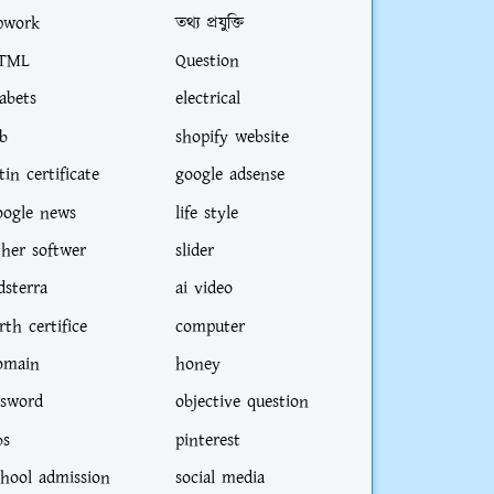
pwork
তথ্য প্রযুক্তি
TML
Question
iabets
electrical
ob
shopify website
tin certificate
google adsense
oogle news
life style
ther softwer
slider
dsterra
ai video
rth certifice
computer
omain
honey
sword
objective question
bs
pinterest
chool admission
social media