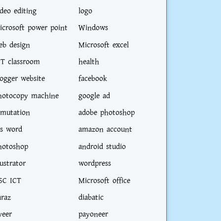
ideo editing
logo
icrosoft power point
Windows
eb design
Microsoft excel
CT classroom
health
logger website
facebook
hotocopy machine
google ad
-mutation
adobe photoshop
s word
amazon account
hotoshop
android studio
lustrator
wordpress
SC ICT
Microsoft office
araz
diabatic
veer
payoneer