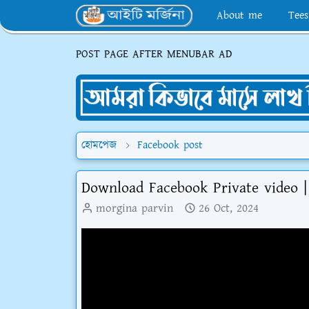
About me
Tees
POST PAGE AFTER MENUBAR AD
হোমপেজ
Facebook post
Download Facebook Private video | 
morgina parvin
26 Oct, 2024