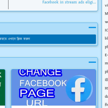
Facebook in stream ads eligi...
v
M
w
I
b
য করতে এখানে ক্লিক করুন
p
E
m
p
il
H
d
fi