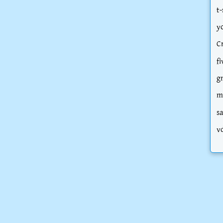
t-
y
C
fi
g
m
s
v