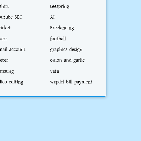
shirt
teespring
outube SEO
AI
ricket
Freelancing
verr
football
mail account
graphics design
eter
onion and garlic
amsung
vata
dieo editing
wzpdcl bill payment