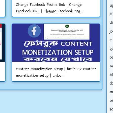
Change Facebook Profile link | Change
u
Facebook URL | Change Facebook pag...
H
d
j
e-
g
o
A
content monefization setup | facebook content
bi
monetization setup | unloc...
d
m
o
s