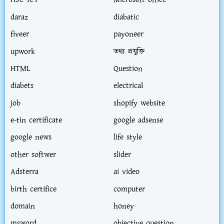
HSC ICT
Microsoft office
daraz
diabatic
fiveer
payoneer
upwork
তথ্য প্রযুক্তি
HTML
Question
diabets
electrical
job
shopify website
e-tin certificate
google adsense
google news
life style
other softwer
slider
Adsterra
ai video
birth certifice
computer
domain
honey
msword
objective question