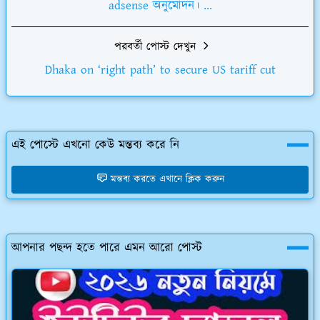
adsense অনুমোদন। ...
পরবর্তী পোস্ট দেখুন
Dhaka on ‘right path’ to secure US tariff cut
এই পোস্টে এখনো কেউ মন্তব্য করে নি
মন্তব্য করতে এখানে ক্লিক করুন
আপনার পছন্দ হতে পারে এমন আরো পোস্ট