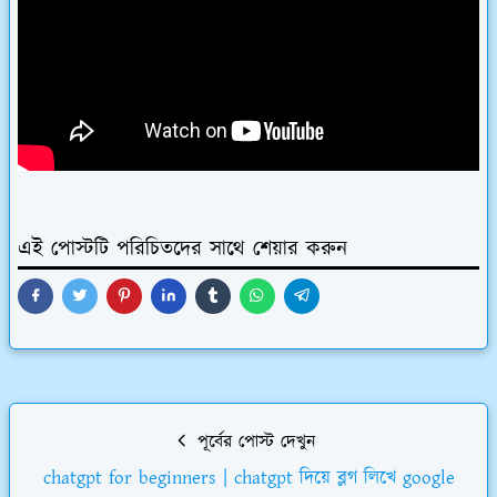
এই পোস্টটি পরিচিতদের সাথে শেয়ার করুন
পূর্বের পোস্ট দেখুন
chatgpt for beginners | chatgpt দিয়ে ব্লগ লিখে google